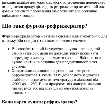
ідеально підійде для коротких міських перевезень попередньо
охолодженої продукції, тоді як рефрижератор незамінний для
довгих рейсів та перевезення заморожених або особливо
вибагливих товарів.
Що таке фургон-рефрижератор?
Фургон-рефрижератор – активна система клімат-контролю для
вантажу. Він складається з двох ключових елементів:
Високоефективний ізотермічний кузов – основа, той
самий «термос», який не дозволяє теплу проникати
всередину, а холоду – виходити назовні. Якість цього
кузова критично важлива для продуктивності всієї
системи.
Холодильно-опалювальна установка – «серце»
рефрижератора. Сучасні ХОУ дозволяють задавати і
стабільно підтримувати температуру в діапазоні від
-20°C до +12°C. Вони працюють від двигуна машини
під час руху або від зовнішньої електромережі на
стоянках.
Коли варто купити рефрижератор?