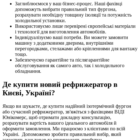
Заглиблюємося у ваш бізнес-процес. Наші фахівці
допоможуть вибрати правильний тип фургона,
розрахувати необхідну товщину ізоляції та потужність
холодильної установки.
Використовуємо лише перевірені європейські матеріали
і технології для виготовлення автомобілів.
Індивідуалізуємо ваші потреби. Ви можете замовити
машину з додатковими дверима, внутрішніми
перегородками, стелажами або кріпленнями для вантажу
тощо.
Забезпечуємо гарантійне та післягарантійне
обслуговування як самого авто, так і холодильного
обладнання.
Де купити новий рефрижератор в
Києві, Україні?
Якщо ви шукаєте, де купити надійний ізотермічний фургон
або сучасний рефрижератор, зв'яжіться з фахівцями ВІДІ
Юнікомерс, щоб отримати докладну консультацію,
розрахувати вартість вашого ідеального автомобіля й
оформити замовлення. Ми працюємо з клієнтами по всій
Україні. Допоможемо зробити правильний вибір, який
захистить ваш товар та примножить прибутки.