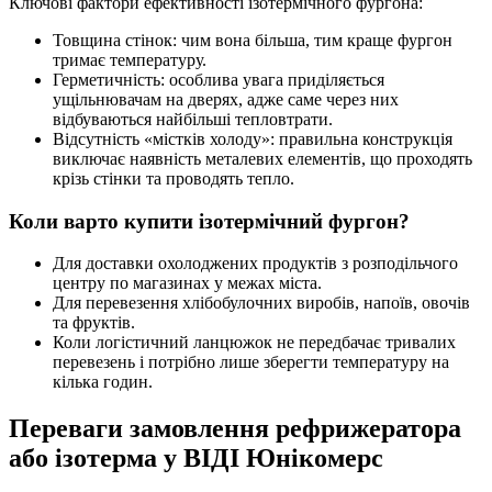
Ключові фактори ефективності ізотермічного фургона:
Товщина стінок: чим вона більша, тим краще фургон
тримає температуру.
Герметичність: особлива увага приділяється
ущільнювачам на дверях, адже саме через них
відбуваються найбільші тепловтрати.
Відсутність «містків холоду»: правильна конструкція
виключає наявність металевих елементів, що проходять
крізь стінки та проводять тепло.
Коли варто купити ізотермічний фургон?
Для доставки охолоджених продуктів з розподільчого
центру по магазинах у межах міста.
Для перевезення хлібобулочних виробів, напоїв, овочів
та фруктів.
Коли логістичний ланцюжок не передбачає тривалих
перевезень і потрібно лише зберегти температуру на
кілька годин.
Переваги замовлення рефрижератора
або ізотерма у ВІДІ Юнікомерс