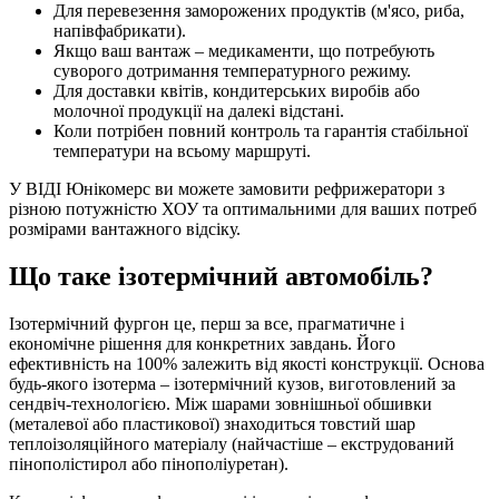
Для перевезення заморожених продуктів (м'ясо, риба,
напівфабрикати).
Якщо ваш вантаж – медикаменти, що потребують
суворого дотримання температурного режиму.
Для доставки квітів, кондитерських виробів або
молочної продукції на далекі відстані.
Коли потрібен повний контроль та гарантія стабільної
температури на всьому маршруті.
У ВІДІ Юнікомерс ви можете замовити рефрижератори з
різною потужністю ХОУ та оптимальними для ваших потреб
розмірами вантажного відсіку.
Що таке ізотермічний автомобіль?
Ізотермічний фургон це, перш за все, прагматичне і
економічне рішення для конкретних завдань. Його
ефективність на 100% залежить від якості конструкції. Основа
будь-якого ізотерма – ізотермічний кузов, виготовлений за
сендвіч-технологією. Між шарами зовнішньої обшивки
(металевої або пластикової) знаходиться товстий шар
теплоізоляційного матеріалу (найчастіше – екструдований
пінополістирол або пінополіуретан).