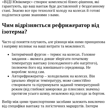
«ВІДІ Юнікомерс» створює комплексні бізнес-рішення, які
гарантують, що ваш вантаж буде доставлений у бездоганному
стані. Знаємо все про технології холоду на колесах й готові
поділитися цими знаннями з вами.
Чим відрізняється рефрижератор від
ізотерма?
Часто ці поняття плутають, але різниця між ними принципова
і напряму впливає на ваші витрати та можливості.
Ізотермічний фургон – термос на колесах. Головне
завдання – якомога довше зберігати початкову
температуру вантажу (охолодженого або нагрітого),
ізолюючи його від зовнішнього середовища. Не
виробляє холод сам.
Авторефрижератор – холодильник на колесах. Він
ідеально зберігає температуру, може самостійно
створювати та підтримувати заданий температурний
режим (від глибокої заморозки до плюсових значень)
протягом усього шляху, незалежно від погоди за бортом.
Вибір між цими транспортними засобами залежить виключно
від специфіки вантажу та логістичних маршрутів. Ізотерм